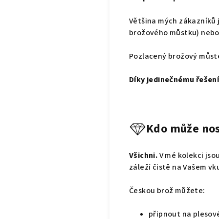
Většina mých zákazníků 
brožového můstku) nebo 
Pozlacený brožový můste
Díky jedinečnému řešení
Kdo může nos
Všichni.
V mé kolekci jso
záleží čistě na Vašem vk
Českou brož můžete:
připnout na plesov