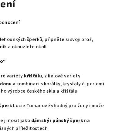
ení
odnocení
lehounkých šperků, připněte si svoji brož,
ník a okouzlete okolí.
ko“
iré variety
křišťálu
, z fialové variety
edonu
v kombinaci s korálky, krystaly či perlemi
ého výrobce českého skla a křišťálu
šperk
Lucie Tomanové vhodný pro ženy i muže
ze ji nosit jako
dámský i pánský šperk
na
ůzných příležitostech