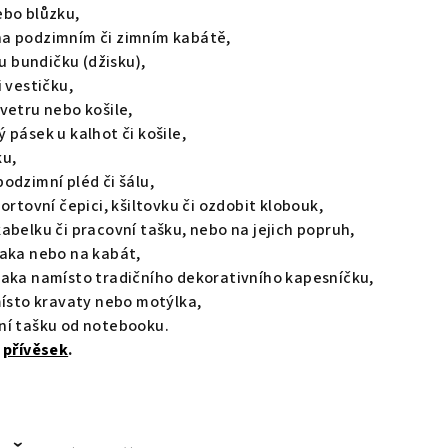
ebo blůzku,
na podzimním či zimním kabátě,
ou bundičku (džisku),
i vestičku,
vetru nebo košile,
 pásek u kalhot či košile,
ku,
odzimní pléd či šálu,
portovní čepici, kšiltovku či ozdobit klobouk,
abelku či pracovní tašku, nebo na jejich popruh,
saka nebo na kabát,
saka namísto tradičního dekorativního kapesníčku,
 místo kravaty nebo motýlka,
ní tašku od notebooku.
o
přívěsek
.