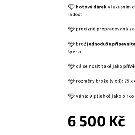
hotový dárek
v luxusním d
radost
precizně propracovaná zad
brož
jednoduše připevnít
šperku
dá se nosit také jako
přív
rozměry brože (v x š): 75 x
váha: 9 g (lehké jako pírko 
6 500 Kč
Měrná