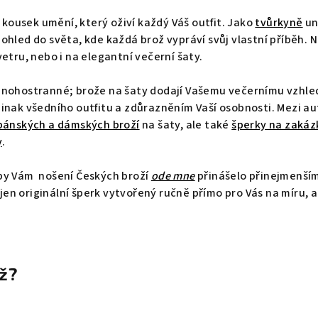
o kousek umění, který oživí každý Váš outfit. Jako
tvůrkyně
un
ohled do světa, kde každá brož vypráví svůj vlastní příběh. N
etru, nebo i na elegantní večerní šaty.
mnohostranné; brože na šaty dodají Vašemu večernímu vzhledu
jinak všedního outfitu a zdůrazněním Vaší osobnosti. Mezi 
pánských a dámských broží
na šaty, ale také
šperky na zakáz
y
.
by Vám nošení Českých broží
ode mne
přinášelo přinejmenším 
nejen originální šperk vytvořený ručně přímo pro Vás na míru, a
ož?