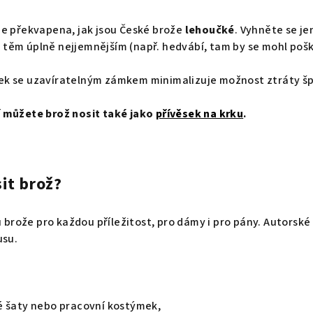
je překvapena, jak jsou České brože
lehoučké
. Vyhněte se je
těm úplně nejjemnějším (např. hedvábí, tam by se mohl poško
k se uzavíratelným zámkem minimalizuje možnost ztráty šp
 můžete brož nosit také jako
přívěsek na krku
.
it brož?
u brože pro každou příležitost, pro dámy i pro pány. Autorsk
usu.
é šaty nebo pracovní kostýmek,