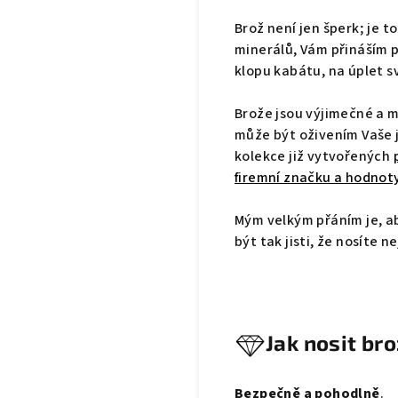
Brož není jen šperk; je t
minerálů, Vám přináším p
klopu kabátu, na úplet sv
Brože jsou výjimečné a 
může být oživením Vaše 
kolekce již vytvořených
firemní značku a hodnot
Mým velkým přáním je, a
být tak jisti, že nosíte 
Jak nosit br
Bezpečně a pohodlně
.