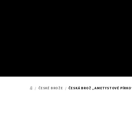
Přejít
na
obsah
/
ČESKÉ BROŽE
/
ČESKÁ BROŽ „AMETYSTOVÉ PÍRKO“
DOMŮ