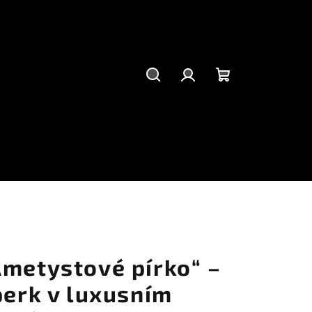
Hledat
Přihlášení
Nákupní
košík
Ametystové pírko“ –
perk v luxusním