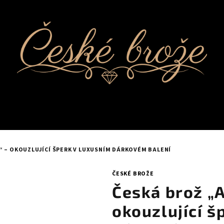
 – OKOUZLUJÍCÍ ŠPERK V LUXUSNÍM DÁRKOVÉM BALENÍ
ČESKÉ BROŽE
Česká brož „
okouzlující š