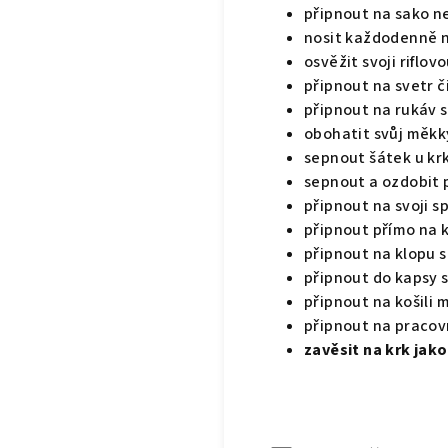
připnout na sako n
nosit každodenně 
osvěžit svoji riflov
připnout na svetr č
připnout na rukáv s
obohatit svůj měkký
sepnout šátek u kr
sepnout a ozdobit p
připnout na svoji s
připnout přímo na k
připnout na klopu 
připnout do kapsy 
připnout na košili
připnout na pracov
zavěsit na krk jak