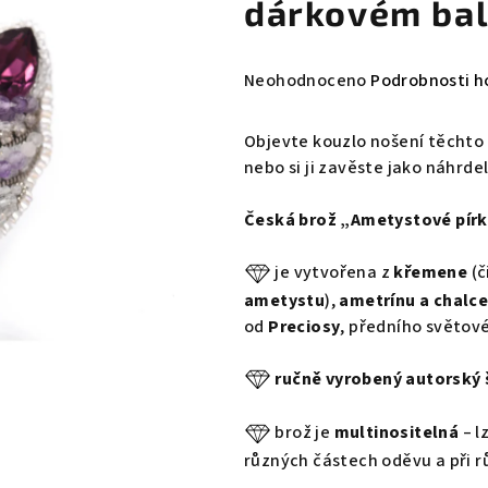
dárkovém bal
Průměrné
Neohodnoceno
Podrobnosti h
hodnocení
produktu
Objevte kouzlo nošení těchto 
je
nebo si ji zavěste jako náhrdel
0,0
z
Česká brož „Ametystové pír
5
hvězdiček.
je vytvořena z
křemene
(č
ametystu
),
ametrínu a chalc
od
Preciosy
, předního světov
ručně vyrobený autorský 
brož je
multinositelná
– l
různých částech oděvu a při r