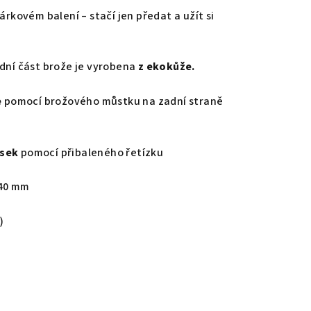
árkovém balení – stačí jen předat a užít si
ní část brože je vyrobena
z ekokůže.
e
pomocí brožového můstku na zadní straně
ěsek
pomocí přibaleného řetízku
 40 mm
)