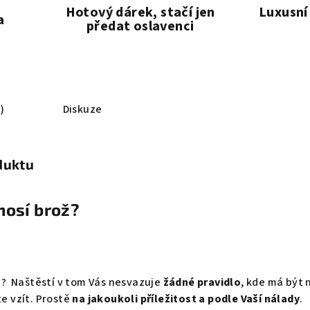
Hotový dárek, stačí jen
Luxusní
a
předat oslavenci
)
Diskuze
duktu
 nosí brož?
sti? Naštěstí v tom Vás nesvazuje
žádné pravidlo
, kde má být 
te vzít. Prostě
na jakoukoli příležitost a podle Vaší nálady
.