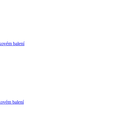
kovém balení
kovém balení