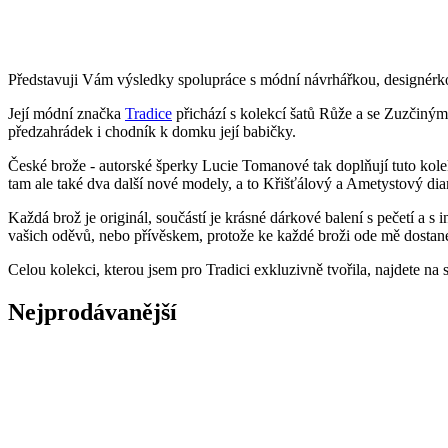
Představuji Vám výsledky spolupráce s módní návrhářkou, designérk
Její módní značka
Tradice
přichází s kolekcí šatů Růže a se Zuzčiným
předzahrádek i chodník k domku její babičky.
České brože - autorské šperky Lucie Tomanové tak doplňují tuto kol
tam ale také dva další nové modely, a to Křišťálový a Ametystový di
Každá brož je originál, součástí je krásné dárkové balení s pečetí a
vašich oděvů, nebo přívěskem, protože ke každé broži ode mě dostane
Celou kolekci, kterou jsem pro Tradici exkluzivně tvořila, najdete na
Nejprodávanější