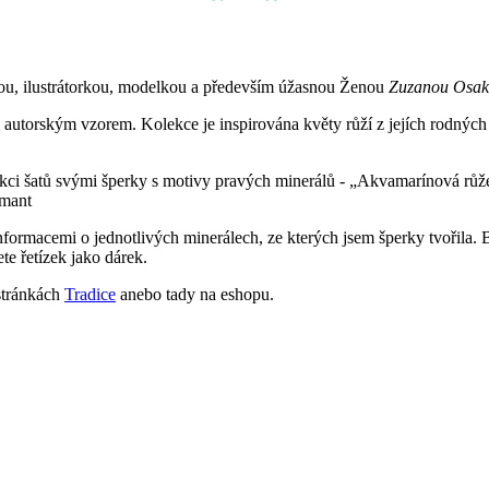
ou, ilustrátorkou, modelkou a především úžasnou Ženou
Zuzanou Osa
 autorským vzorem. Kolekce je inspirována květy růží z jejích rodných 
ekci šatů svými šperky s motivy pravých minerálů - „Akvamarínová růž
amant
 s informacemi o jednotlivých minerálech, ze kterých jsem šperky tvoři
te řetízek jako dárek.
 stránkách
Tradice
anebo tady na eshopu.