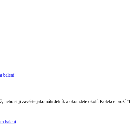
m balení
ž, nebo si ji zavěste jako náhrdelník a okouzlete okolí. Kolekce broží 
ém balení