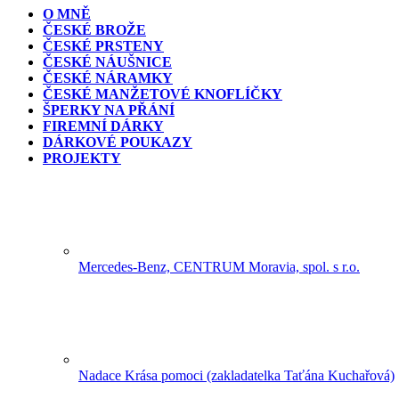
O MNĚ
ČESKÉ BROŽE
ČESKÉ PRSTENY
ČESKÉ NÁUŠNICE
ČESKÉ NÁRAMKY
ČESKÉ MANŽETOVÉ KNOFLÍČKY
ŠPERKY NA PŘÁNÍ
FIREMNÍ DÁRKY
DÁRKOVÉ POUKAZY
PROJEKTY
Mercedes-Benz, CENTRUM Moravia, spol. s r.o.
Nadace Krása pomoci (zakladatelka Taťána Kuchařová)