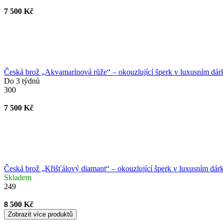
7 500 Kč
Česká brož „Akvamarínová růže“ – okouzlující šperk v luxusním dár
Do 3 týdnů
300
7 500 Kč
Česká brož „Křišťálový diamant“ – okouzlující šperk v luxusním dár
Skladem
249
8 500 Kč
Zobrazit více produktů