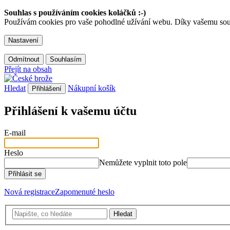
Souhlas s používáním cookies koláčků :-)
Používám cookies pro vaše pohodlné užívání webu. Díky vašemu souhl
Nastavení
Odmítnout
Souhlasím
Přejít na obsah
Hledat
Nákupní košík
Přihlášení
Přihlášení k vašemu účtu
E-mail
Heslo
Nemůžete vyplnit toto pole
Přihlásit se
Nová registrace
Zapomenuté heslo
Hledat