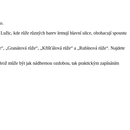
ko
.
Lužic, kde růže různých barev lemují hlavní ulice, obohacují spoustu
e“, „Granátová růže“, „Křišťálová růže“ a „Rubínová růže“. Najdete
la. Brož může být jak nádhernou ozdobou, tak praktickým zapínáním