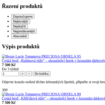
Řazení produktů
Doporučujeme
Nejlevnější
Nejdražší
Nejprodávanější
Abecedně
Výpis produktů
Česká brož „Rubínová růže“ – okouzlující šperk v luxusním dárkové
7 500 Kč
Do 3 týdnů
+
−
Do košíku
Objevte kouzlo nošení těchto lehounkých šperků, připněte si svoji bro
309
Česká brož „Křišťálová růže“ – okouzlující šperk v luxusním dárkov
7 500 Kč