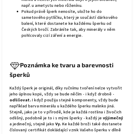
např. u ametystu nebo růženínu.
Pokud právě šperk nenosíte, uložte ho do
sametového pytlíčku, který je součástí dárkového
balení, které dostanete ke každému šperku od
Českých broží. Zabráníte tak, aby minerály v něm
pohlcovaly cizí záření a energie.
Poznámka ke tvaru a barevnosti
šperků
Každý šperk je originál, díky ručnímu tvoření nelze vytvořit
jeho úplnou kopii, vždy se bude něčím - i když drobně -
odlišovat.
I když použiju stejné komponenty, vždy bude
například barva minerálu u každého šperku malinko jiná.
Stejně, jako je to v přírodě, kde je každá rostlina i živočich
odlišný, podobně je to i s mými šperky - každý je
výjimečný
a jedinečný, stejně jako
Vy.
Ke každé broži také dostanete
číslovaný certifikát dokládající vznik Vašeho šperku v dílně