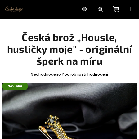
Přejít
na
obsah
Nákupní
Hledat
Přihlášení
Česká brož „Housle,
košík
husličky moje" - originální
šperk na míru
Průměrné
Neohodnoceno
Podrobnosti hodnocení
hodnocení
Novinka
produktu
je
0,0
z
5
hvězdiček.