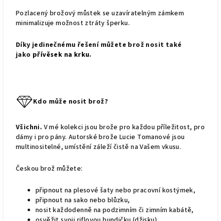
Pozlacený brožový můstek se uzavíratelným zámkem
minimalizuje možnost ztráty šperku.
Díky jedinečnému řešení můžete brož nosit také
jako
přívěsek na krku
.
Kdo může nosit brož?
Všichni.
V mé kolekci jsou brože pro každou příležitost, pro
dámy i pro pány. Autorské brože Lucie Tomanové jsou
multinositelné, umístění záleží čistě na Vašem vkusu.
Českou brož můžete:
připnout na plesové šaty nebo pracovní kostýmek,
připnout na sako nebo blůzku,
nosit každodenně na podzimním či zimním kabátě,
osvěžit svoji riflovou bundičku (džisku),