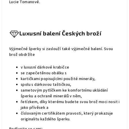
Lucie Tomanové.
Luxusní balení Českých broží
Výjimečné šperky si zaslouží také výjimečné balení. Svou
brož obdržíte
v luxusní dárkové krabičce
se zapečetěnou obálku s
kartičkami popisujícími použité minerály,
spolu s dárkovou taštičkou,
sametovým pytlíčkem ke komfortnímu ukládání
šperku a ochraně minerálů v něm,
řetízkem, díky kterému budete svou brož moci nosit i
jako přívěsek a
číslovaným certifikátem pravosti, který prokazuje
originalitu každého šperku.
Podívejte se sami: