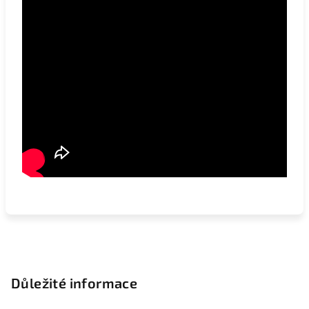
Z
á
p
Důležité informace
a