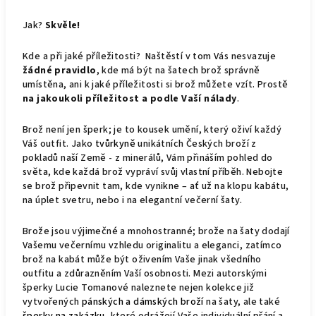
Jak?
Skvěle!
Kde a při jaké příležitosti? Naštěstí v tom Vás nesvazuje
žádné pravidlo
, kde má být na šatech brož správně
umístěna, ani k jaké příležitosti si brož můžete vzít. Prostě
na jakoukoli příležitost a podle Vaší nálady
.
Brož není jen šperk; je to kousek umění, který oživí každý
Váš outfit. Jako
tvůrkyně
unikátních Českých broží z
pokladů naší Země - z minerálů, Vám přináším pohled do
světa, kde každá brož vypráví svůj vlastní příběh. Nebojte
se brož připevnit tam, kde vynikne – ať už na klopu kabátu,
na úplet svetru, nebo i na elegantní večerní šaty.
Brože jsou výjimečné a mnohostranné; brože na šaty dodají
Vašemu večernímu vzhledu originalitu a eleganci, zatímco
brož na kabát může být oživením Vaše jinak všedního
outfitu a zdůrazněním Vaší osobnosti. Mezi autorskými
šperky Lucie Tomanové naleznete nejen kolekce již
vytvořených
pánských a dámských broží
na šaty, ale také
šperky na zakázku
, které odrážejí Vaše individuální přání a