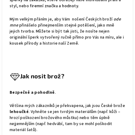
styl, nebo
firemní značku a hodnoty
.
Mým velkým přáním je, aby Vám nošení Českých broží
ode
mne
přinášelo přinejmenším stejné potěšení, jako mně
jejich tvorba. Můžete si být tak jisti, že nosíte nejen
originální šperk vytvořený ručně přímo pro Vás na míru, ale i
kousek přírody a historie naší Země.
Jak nosit brož?
Bezpečně a pohodlně
.
Většina mých zákazníků je překvapena, jak jsou České brože
lehoučké
. Vyhněte se jen tvrdým materiálům (např. kůži –
hrozí poškození brožového můstku) nebo těm úplně
nejjemnějším (např. hedvábí, tam by se mohl poškodit
materiál šatů).