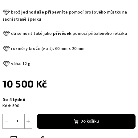
brož
jednoduše připevníte
pomocí brožového můstku na
zadní straně šperku
dá se nosit také jako
přívěsek
pomocí přibaleného řetízku
rozměry brože (v x š): 60 mm x 20 mm
váha: 12 g
10 500 Kč
Měrná
Do 4 týdnů
cena:
Kód:
590
−
+
Do košíku