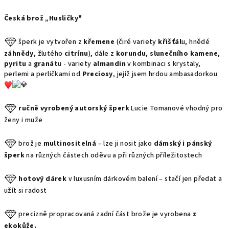
Česká brož „Husličky"
šperk je vytvořen z
křemene
(čiré variety
křišťál
u, hnědé
záhnědy
, žlutého
citrínu
), dále z
korundu
,
slunečního kamene
,
pyritu
a
granát
u - variety
almandin
v kombinaci s krystaly,
perlemi a perličkami od
Preciosy
, jejíž jsem hrdou ambasadorkou
ručně vyrobený autorský šperk
Lucie Tomanové vhodný pro
ženy i muže
brož je
multinositelná
– lze ji nosit jako
dámský i pánský
šperk
na různých částech oděvu a při různých příležitostech
hotový dárek
v luxusním dárkovém balení – stačí jen předat a
užít si radost
precizně propracovaná zadní část brože je vyrobena
z
ekokůže.