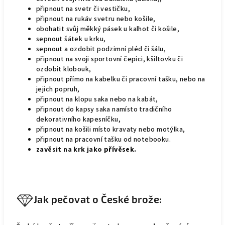
připnout na svetr či vestičku,
připnout na rukáv svetru nebo košile,
obohatit svůj měkký pásek u kalhot či košile,
sepnout šátek u krku,
sepnout a ozdobit podzimní pléd či šálu,
připnout na svoji sportovní čepici, kšiltovku či
ozdobit klobouk,
připnout přímo na kabelku či pracovní tašku, nebo na
jejich popruh,
připnout na klopu saka nebo na kabát,
připnout do kapsy saka namísto tradičního
dekorativního kapesníčku,
připnout na košili místo kravaty nebo motýlka,
připnout na pracovní tašku od notebooku.
zavěsit na krk jako
přívěsek
.
Jak pečovat o České brože: