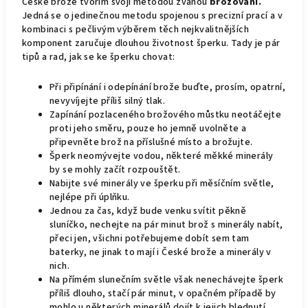
České brože tvořím svojí metodou zvanou
brožování.
Jedná se o jedinečnou metodu spojenou s precizní prací a v
kombinaci s pečlivým výběrem těch nejkvalitnějších
komponent zaručuje dlouhou životnost šperku. Tady je pár
tipů a rad, jak se ke šperku chovat:
Při připínání i odepínání brože buďte, prosím, opatrní,
nevyvíjejte příliš silný tlak.
Zapínání pozlaceného brožového můstku neotáčejte
proti jeho směru, pouze ho jemně uvolněte a
připevněte brož na příslušné místo a brožujte.
Šperk neomývejte vodou, některé měkké minerály
by se mohly začít rozpouštět.
Nabijte své minerály ve šperku při měsíčním světle,
nejlépe při úplňku.
Jednou za čas, když bude venku svítit pěkně
sluníčko, nechejte na pár minut brož s minerály nabít,
přeci jen, všichni potřebujeme dobít sem tam
baterky, ne jinak to mají i České brože a minerály v
nich.
Na přímém slunečním světle však nenechávejte šperk
příliš dlouho, stačí pár minut, v opačném případě by
mohlo u některých minerálů dojít k jejich blednutí,