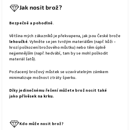
Jak nosit brož?
Bezpečně a pohodlně
.
Většina mých zákazníků je překvapena, jak jsou České brože
lehoučké
. Vyhněte se jen tvrdým materiálům (např. kůži –
hrozí poškození brožového můstku) nebo těm úplně
nejjemnějším (např. hedvábí, tam by se mohl poškodit
materiál šatů).
Pozlacený brožový můstek se uzavíratelným zámkem
minimalizuje možnost ztráty šperku.
Díky jedinečnému řešení můžete brož nosit také
jako
přívěsek na krku
.
Kdo může nosit brož?