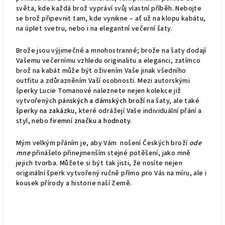
světa, kde každá brož vypráví svůj vlastní příběh. Nebojte
se brož připevnit tam, kde vynikne – ať už na klopu kabátu,
na úplet svetru, nebo i na elegantní večerní šaty.
Brože jsou výjimečné a mnohostranné; brože na šaty dodají
Vašemu večernímu vzhledu originalitu a eleganci, zatímco
brož na kabát může být oživením Vaše jinak všedního
outfitu a zdůrazněním Vaší osobnosti. Mezi autorskými
šperky Lucie Tomanové naleznete nejen kolekce již
vytvořených
pánských a dámských broží
na šaty, ale také
šperky na zakázku
, které odrážejí Vaše individuální přání a
styl, nebo
firemní značku a hodnoty
.
Mým velkým přáním je, aby Vám nošení Českých broží
ode
mne
přinášelo přinejmenším stejné potěšení, jako mně
jejich tvorba. Můžete si být tak jisti, že nosíte nejen
originální šperk vytvořený ručně přímo pro Vás na míru, ale i
kousek přírody a historie naší Země.