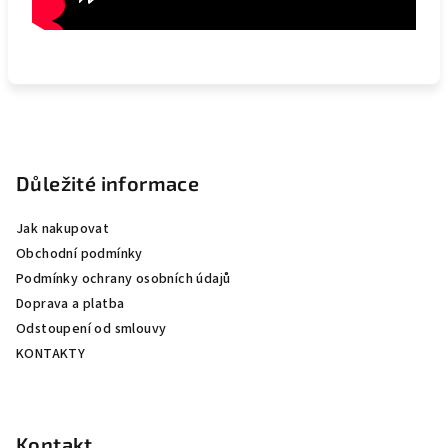
Z
á
p
Důležité informace
a
Jak nakupovat
t
Obchodní podmínky
í
Podmínky ochrany osobních údajů
Doprava a platba
Odstoupení od smlouvy
KONTAKTY
Kontakt