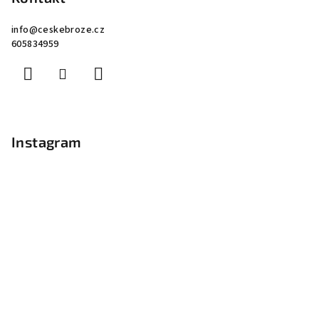
info
@
ceskebroze.cz
605834959
Instagram