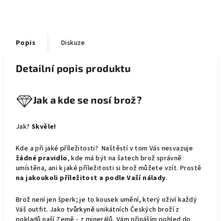
Popis
Diskuze
Detailní popis produktu
Jak a kde se nosí brož?
Jak?
Skvěle!
Kde a při jaké příležitosti? Naštěstí v tom Vás nesvazuje
žádné pravidlo
, kde má být na šatech brož správně
umístěna, ani k jaké příležitosti si brož můžete vzít. Prostě
na jakoukoli příležitost a podle Vaší nálady
.
Brož není jen šperk; je to kousek umění, který oživí každý
Váš outfit. Jako
tvůrkyně
unikátních Českých broží z
pokladů naší Země - z minerálů, Vám přináším pohled do