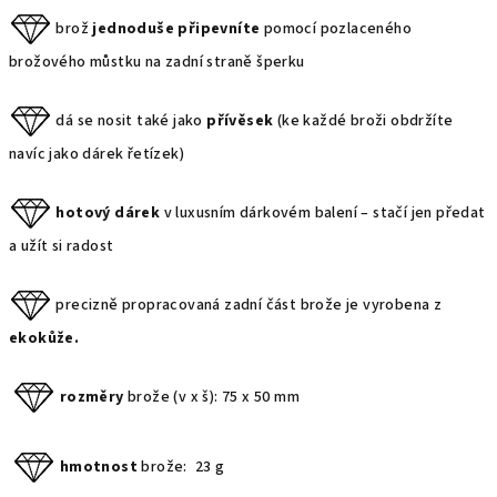
brož
jednoduše připevníte
pomocí pozlaceného
brožového můstku na zadní straně šperku
dá se nosit také jako
přívěsek
(ke každé broži obdržíte
navíc jako dárek řetízek)
hotový dárek
v luxusním dárkovém balení – stačí jen předat
a užít si radost
precizně propracovaná zadní část brože je vyrobena z
ekokůže.
rozměry
brože (v x š): 75 x 50 mm
hmotnost
brože: 23 g