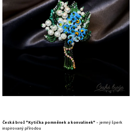
hvězdiček.
Česká brož "Kytička pomněnek a konvalinek"
– jemný šperk
inspirovaný přírodou