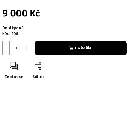
9 000 Kč
Měrná
Do 4 týdnů
cena:
Kód:
506
−
+
Do košíku
Zeptat se
Sdílet