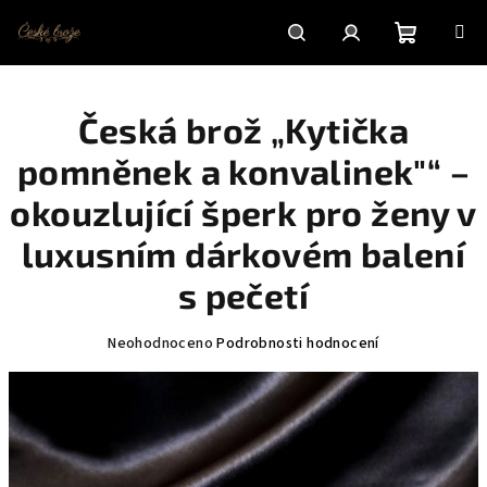
Přejít
na
obsah
Nákupní
Hledat
Přihlášení
Česká brož „Kytička
košík
pomněnek a konvalinek"“ –
okouzlující šperk pro ženy v
luxusním dárkovém balení
s pečetí
Průměrné
Neohodnoceno
Podrobnosti hodnocení
hodnocení
produktu
je
0,0
z
5