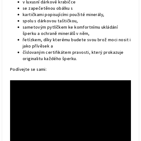
v luxusní dárkové krabičce
se zapečetěnou obálku s
kartičkami popisujícími použité minerály,
spolu s dárkovou taštičkou,
sametovým pytlíčkem ke komfortnímu ukládání
šperku a ochraně minerálů v něm,
řetízkem, díky kterému budete svou brož moci nosit i
jako přívěsek a
číslovaným certifikátem pravosti, který prokazuje
originalitu každého šperku.
Podívejte se sami: