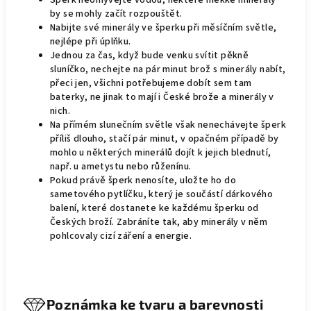
Šperk neomývejte vodou, některé měkké minerály
by se mohly začít rozpouštět.
Nabijte své minerály ve šperku při měsíčním světle,
nejlépe při úplňku.
Jednou za čas, když bude venku svítit pěkně
sluníčko, nechejte na pár minut brož s minerály nabít,
přeci jen, všichni potřebujeme dobít sem tam
baterky, ne jinak to mají i České brože a minerály v
nich.
Na přímém slunečním světle však nenechávejte šperk
příliš dlouho, stačí pár minut, v opačném případě by
mohlo u některých minerálů dojít k jejich blednutí,
např. u ametystu nebo růženínu.
Pokud právě šperk nenosíte, uložte ho do
sametového pytlíčku, který je součástí dárkového
balení, které dostanete ke každému šperku od
Českých broží. Zabráníte tak, aby minerály v něm
pohlcovaly cizí záření a energie.
Poznámka ke tvaru a barevnosti