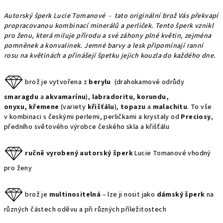
Autorský šperk Lucie Tomanové - tato originální brož Vás překvapí
propracovanou kombinací minerálů a perliček. Tento šperk vznikl
pro ženu, která miluje přírodu a své záhony plné květin, zejména
pomněnek a konvalinek. Jemné barvy a lesk připomínají ranní
rosu na květinách a přinášejí špetku jejich kouzla do každého dne.
brož je vytvořena z
berylu
(drahokamové odrůdy
smaragdu
a
akvamarínu
),
labradoritu
,
korundu,
onyxu, křemene
(variety
křišťálu
),
topazu
a
malachitu
. To vše
v kombinaci s českými perlemi, perličkami a krystaly od
Preciosy
,
předního světového výrobce českého skla a křišťálu
ručně vyrobený autorský šperk
Lucie Tomanové vhodný
pro ženy
brož je
multinositelná
– lze ji nosit jako
dámský šperk
na
různých částech oděvu a při různých příležitostech