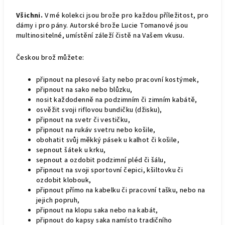
Všichni.
V mé kolekci jsou brože pro každou příležitost, pro
dámy i pro pány. Autorské brože Lucie Tomanové jsou
multinositelné, umístění záleží čistě na Vašem vkusu.
Českou brož můžete:
připnout na plesové šaty nebo pracovní kostýmek,
připnout na sako nebo blůzku,
nosit každodenně na podzimním či zimním kabátě,
osvěžit svoji riflovou bundičku (džisku),
připnout na svetr či vestičku,
připnout na rukáv svetru nebo košile,
obohatit svůj měkký pásek u kalhot či košile,
sepnout šátek u krku,
sepnout a ozdobit podzimní pléd či šálu,
připnout na svoji sportovní čepici, kšiltovku či
ozdobit klobouk,
připnout přímo na kabelku či pracovní tašku, nebo na
jejich popruh,
připnout na klopu saka nebo na kabát,
připnout do kapsy saka namísto tradičního