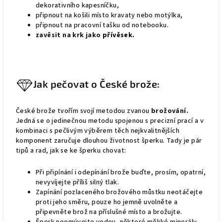
dekorativního kapesníčku,
připnout na košili místo kravaty nebo motýlka,
připnout na pracovní tašku od notebooku.
zavěsit na krk jako
přívěsek
.
Jak pečovat o České brože:
České brože tvořím svojí metodou zvanou
brožování.
Jedná se o jedinečnou metodu spojenou s precizní prací a v
kombinaci s pečlivým výběrem těch nejkvalitnějších
komponent zaručuje dlouhou životnost šperku. Tady je pár
tipů a rad, jak se ke šperku chovat:
Při připínání i odepínání brože buďte, prosím, opatrní,
nevyvíjejte příliš silný tlak.
Zapínání pozlaceného brožového můstku neotáčejte
proti jeho směru, pouze ho jemně uvolněte a
připevněte brož na příslušné místo a brožujte.