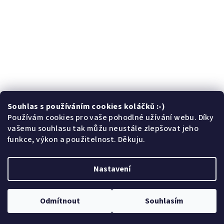
Souhlas s používáním cookies koláčků :-)
Sledovat na Instagramu
Používám cookies pro vaše pohodlné užívání webu. Díky
vašemu souhlasu tak můžu neustále zlepšovat jeho
funkce, výkon a použitelnost. Děkuju.
Facebook
Nastavení
Copyright 2026
České brože
. Všechna práva vyhrazena.
Odmítnout
Souhlasím
Vytvořil Shoptet