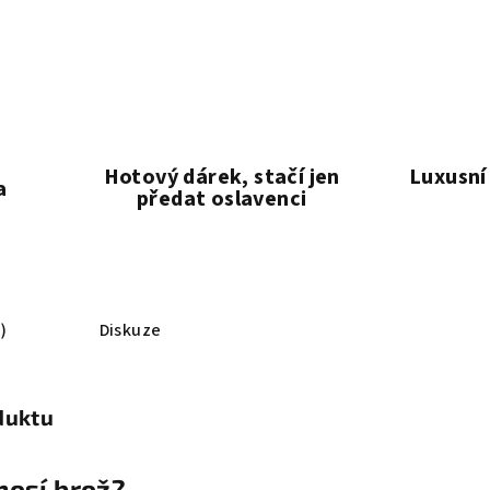
Hotový dárek, stačí jen
Luxusní
a
předat oslavenci
)
Diskuze
duktu
 nosí brož?