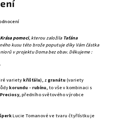
ení
odnocení
 Krása pomoci
,
kterou založila
Taťána
ného kusu této brože poputuje díky Vám částka
niorů v projektu Doma bez obav. Děkujeme :
“
iré variety
křišťálu
), z
granátu
(variety
růdy
korundu
–
rubínu
, to vše v kombinaci s
Preciosy
, předního světového výrobce
šperk
Lucie Tomanové ve tvaru čtyřlístku je