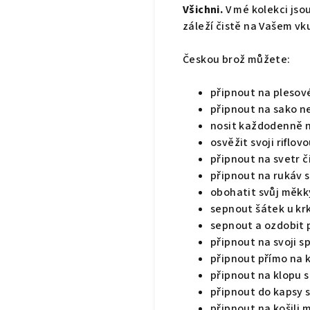
Všichni.
V mé kolekci jso
záleží čistě na Vašem vk
Českou brož můžete:
připnout na plesov
připnout na sako n
nosit každodenně 
osvěžit svoji riflov
připnout na svetr č
připnout na rukáv s
obohatit svůj měkký
sepnout šátek u kr
sepnout a ozdobit p
připnout na svoji s
připnout přímo na k
připnout na klopu 
připnout do kapsy 
připnout na košili