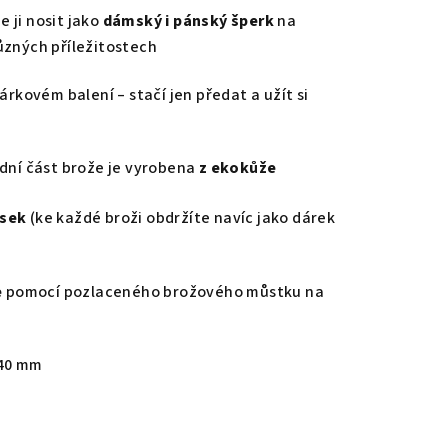
ze ji nosit jako
dámský i pánský šperk
na
ůzných příležitostech
árkovém balení – stačí jen předat a užít si
dní část brože je vyrobena
z ekokůže
ěsek
(ke každé broži obdržíte navíc jako dárek
e
pomocí pozlaceného brožového můstku na
 40 mm