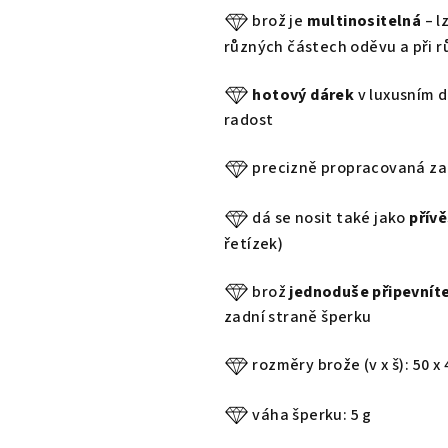
brož je
multinositelná
– l
různých částech oděvu a při r
hotový dárek
v luxusním d
radost
precizně propracovaná za
dá se nosit také jako
přív
řetízek)
brož
jednoduše připevnít
zadní straně šperku
rozměry brože (v x š): 50 x
váha šperku: 5 g