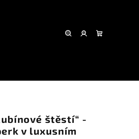
Hledat
Přihlášení
Nákupní
košík
ubínové štěstí“ -
perk v luxusním