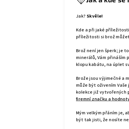
Jak?
Skvěle!
Kde a při jaké příležito
příležitosti si brož může
Brož není jen šperk; je t
minerálů, Vám přináším p
klopu kabátu, na úplet sv
Brože jsou výjimečné a 
může být oživením Vaše 
kolekce již vytvořených
firemní značku a hodnot
Mým velkým přáním je, a
být tak jisti, že nosíte 