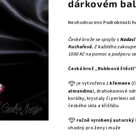
dárkovém bal
Průměrné
Neohodnoceno
Podrobnosti h
hodnocení
produktu
České brože se spojily s
Nadací
je
Kuchařová
. Z každého zakoupe
0,0
1000 Kč na pomoc a podporu se
z
5
Česká brož „Rubínové štěstí
hvězdiček.
je vytvořena z
křemene
(č
almandinu
), drahokamové od
korálky, krystaly či perlemi od
českého skla a křišťálu
ručně vyrobený autorský 
vhodný pro ženy i muže