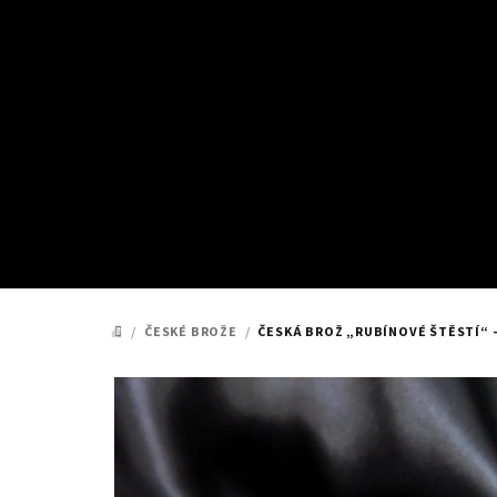
Přejít
na
obsah
/
ČESKÉ BROŽE
/
ČESKÁ BROŽ „RUBÍNOVÉ ŠTĚSTÍ“ 
DOMŮ