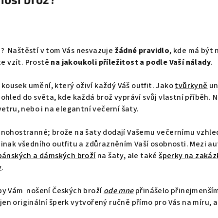
sti? Naštěstí v tom Vás nesvazuje
žádné pravidlo
, kde má být 
te vzít. Prostě
na jakoukoli příležitost a podle Vaší nálady
.
o kousek umění, který oživí každý Váš outfit. Jako
tvůrkyně
un
ohled do světa, kde každá brož vypráví svůj vlastní příběh. N
etru, nebo i na elegantní večerní šaty.
mnohostranné; brože na šaty dodají Vašemu večernímu vzhledu
jinak všedního outfitu a zdůrazněním Vaší osobnosti. Mezi 
pánských a dámských broží
na šaty, ale také
šperky na zakáz
y
.
by Vám nošení Českých broží
ode mne
přinášelo přinejmenším 
nejen originální šperk vytvořený ručně přímo pro Vás na míru, a