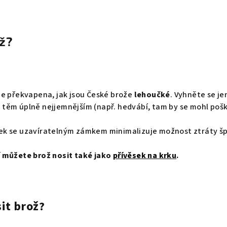
ož?
je překvapena, jak jsou České brože
lehoučké
. Vyhněte se je
těm úplně nejjemnějším (např. hedvábí, tam by se mohl poško
k se uzavíratelným zámkem minimalizuje možnost ztráty šp
 můžete brož nosit také jako
přívěsek na krku
.
it brož?