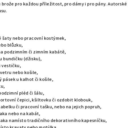
u brože pro každou příležitost, pro dámy i pro pány. Autorsk
usu.
é šaty nebo pracovní kostýmek,
ebo blůzku,
na podzimním či zimním kabátě,
ou bundičku (džisku),
i vestičku,
vetru nebo košile,
 pásek u kalhot či košile,
ku,
odzimní pléd či šálu,
portovní čepici, kšiltovku či ozdobit klobouk,
abelku či pracovní tašku, nebo na jejich popruh,
saka nebo na kabát,
saka namísto tradičního dekorativního kapesníčku,
 místo kravaty nebo motýlka,