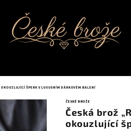
- OKOUZLUJÍCÍ ŠPERK V LUXUSNÍM DÁRKOVÉM BALENÍ
ČESKÉ BROŽE
Česká brož „R
okouzlující š