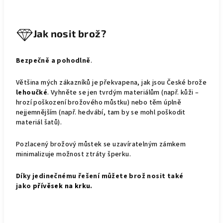
Jak nosit brož?
Bezpečně a pohodlně
.
Většina mých zákazníků je překvapena, jak jsou České brože
lehoučké
. Vyhněte se jen tvrdým materiálům (např. kůži –
hrozí poškození brožového můstku) nebo těm úplně
nejjemnějším (např. hedvábí, tam by se mohl poškodit
materiál šatů).
Pozlacený brožový můstek se uzavíratelným zámkem
minimalizuje možnost ztráty šperku.
Díky jedinečnému řešení můžete brož nosit také
jako
přívěsek na krku
.