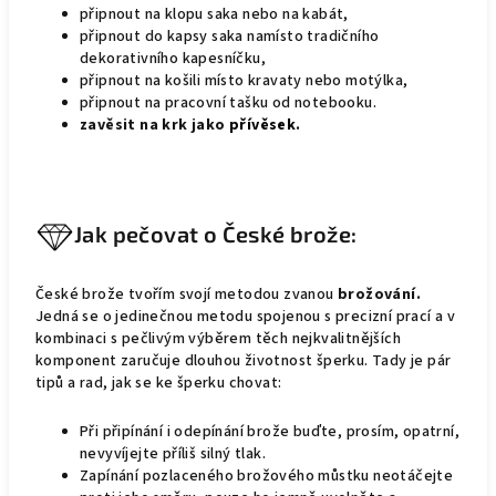
připnout na klopu saka nebo na kabát,
připnout do kapsy saka namísto tradičního
dekorativního kapesníčku,
připnout na košili místo kravaty nebo motýlka,
připnout na pracovní tašku od notebooku.
zavěsit na krk jako
přívěsek
.
Jak pečovat o České brože:
České brože tvořím svojí metodou zvanou
brožování.
Jedná se o jedinečnou metodu spojenou s precizní prací a v
kombinaci s pečlivým výběrem těch nejkvalitnějších
komponent zaručuje dlouhou životnost šperku. Tady je pár
tipů a rad, jak se ke šperku chovat:
Při připínání i odepínání brože buďte, prosím, opatrní,
nevyvíjejte příliš silný tlak.
Zapínání pozlaceného brožového můstku neotáčejte