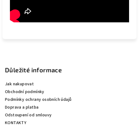
Z
á
p
Důležité informace
a
Jak nakupovat
t
Obchodní podmínky
í
Podmínky ochrany osobních údajů
Doprava a platba
Odstoupení od smlouvy
KONTAKTY