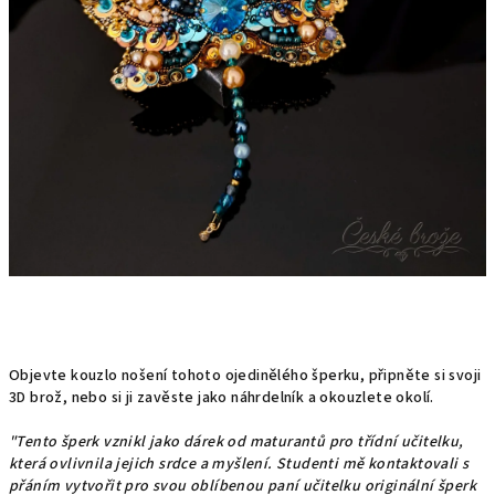
Objevte kouzlo nošení tohoto ojedinělého šperku, připněte si svoji
3D brož, nebo si ji zavěste jako náhrdelník a okouzlete okolí.
"Tento šperk vznikl jako dárek od maturantů pro třídní učitelku,
která ovlivnila jejich srdce a myšlení. Studenti
mě kontaktovali s
přáním vytvořit pro svou oblíbenou paní učitelku originální šperk