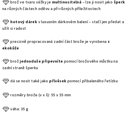
brož ve tvaru vážky je
multinositelná
– lze ji nosit jako
šperk
na různých částech oděvu a při různých příležitostech
hotový dárek
v luxusním dárkovém balení – stačí jen předat a
užít si radost
precizně propracovaná zadní část brože je vyrobena
z
ekokůže
brož
jednoduše připevníte
pomocí brožového můstku na
zadní straně šperku
dá se nosit také jako
přívěsek
pomocí přibaleného řetízku
rozměry brože (v x š): 55 x 55 mm
váha: 35 g