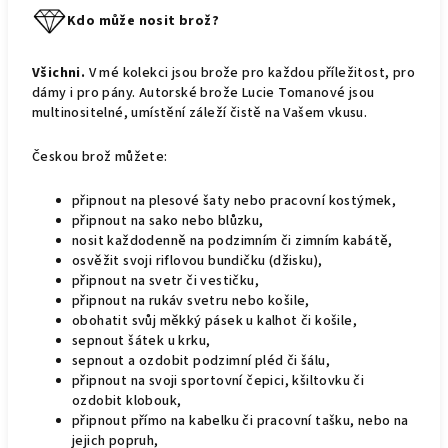
Kdo může nosit brož?
Všichni.
V mé kolekci jsou brože pro každou příležitost, pro
dámy i pro pány. Autorské brože Lucie Tomanové jsou
multinositelné, umístění záleží čistě na Vašem vkusu.
Českou brož můžete:
připnout na plesové šaty nebo pracovní kostýmek,
připnout na sako nebo blůzku,
nosit každodenně na podzimním či zimním kabátě,
osvěžit svoji riflovou bundičku (džisku),
připnout na svetr či vestičku,
připnout na rukáv svetru nebo košile,
obohatit svůj měkký pásek u kalhot či košile,
sepnout šátek u krku,
sepnout a ozdobit podzimní pléd či šálu,
připnout na svoji sportovní čepici, kšiltovku či
ozdobit klobouk,
připnout přímo na kabelku či pracovní tašku, nebo na
jejich popruh,