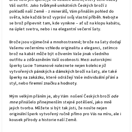
Váš outfit. Jako
tvůrkyně
unikátních Českých broží z
pokladů naší Země - z minerálů, Vám přináším pohled do
světa, kde každá brož vypráví svůj vlastní příběh. Nebojte
se brož připevnit tam, kde vynikne – ať už na klopu kabátu,
na úplet svetru, nebo i na elegantní večerní šaty.
Brože jsou výjimečné a mnohostranné; brože na šaty dodají
Vašemu večernímu vzhledu originalitu a eleganci, zatímco
brož na kabát může být oživením Vaše jinak všedního
outfitu a zdůrazněním Vaší osobnosti. Mezi autorskými
šperky Lucie Tomanové naleznete nejen kolekce již
vytvořených
pánských a dámských broží
na šaty, ale také
šperky na zakázku
, které odrážejí Vaše individuální přání a
styl, nebo
firemní značku a hodnoty
.
Mým velkým přáním je, aby Vám nošení Českých broží
ode
mne
přinášelo přinejmenším stejné potěšení, jako mně
jejich tvorba. Můžete si být tak jisti, že nosíte nejen
originální šperk vytvořený ručně přímo pro Vás na míru, ale i
kousek přírody a historie naší Země.