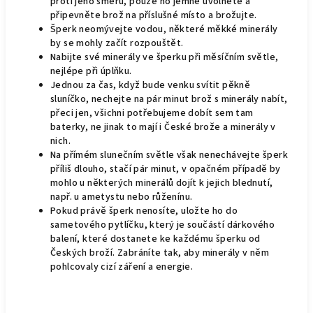
proti jeho směru, pouze ho jemně uvolněte a
připevněte brož na příslušné místo a brožujte.
Šperk neomývejte vodou, některé měkké minerály
by se mohly začít rozpouštět.
Nabijte své minerály ve šperku při měsíčním světle,
nejlépe při úplňku.
Jednou za čas, když bude venku svítit pěkně
sluníčko, nechejte na pár minut brož s minerály nabít,
přeci jen, všichni potřebujeme dobít sem tam
baterky, ne jinak to mají i České brože a minerály v
nich.
Na přímém slunečním světle však nenechávejte šperk
příliš dlouho, stačí pár minut, v opačném případě by
mohlo u některých minerálů dojít k jejich blednutí,
např. u ametystu nebo růženínu.
Pokud právě šperk nenosíte, uložte ho do
sametového pytlíčku, který je součástí dárkového
balení, které dostanete ke každému šperku od
Českých broží. Zabráníte tak, aby minerály v něm
pohlcovaly cizí záření a energie.