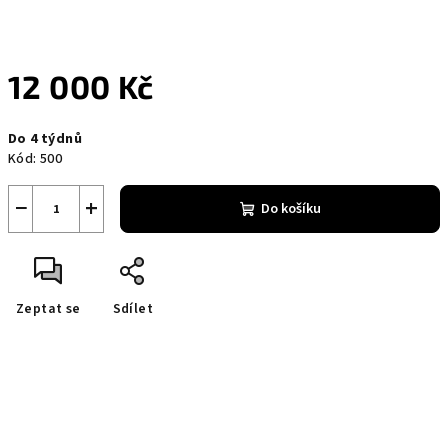
12 000 Kč
Měrná
Do 4 týdnů
cena:
Kód:
500
−
+
Do košíku
Zeptat se
Sdílet