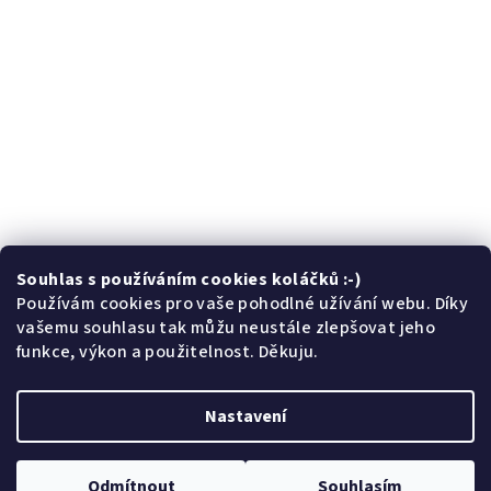
Souhlas s používáním cookies koláčků :-)
Sledovat na Instagramu
Používám cookies pro vaše pohodlné užívání webu. Díky
vašemu souhlasu tak můžu neustále zlepšovat jeho
funkce, výkon a použitelnost. Děkuju.
Facebook
Nastavení
Copyright 2026
České brože
. Všechna práva vyhrazena.
Odmítnout
Souhlasím