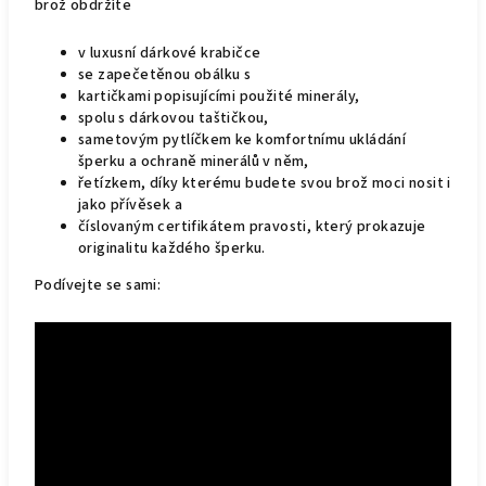
brož obdržíte
v luxusní dárkové krabičce
se zapečetěnou obálku s
kartičkami popisujícími použité minerály,
spolu s dárkovou taštičkou,
sametovým pytlíčkem ke komfortnímu ukládání
šperku a ochraně minerálů v něm,
řetízkem, díky kterému budete svou brož moci nosit i
jako přívěsek a
číslovaným certifikátem pravosti, který prokazuje
originalitu každého šperku.
Podívejte se sami: