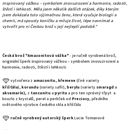
inspirovaný vážkou – symbolem znovuzrození a harmonie, radosti,
štěstí i lehkosti. Měla jsem několik dalších otázek, díky kterým
jsem dokázala tuto výjimečnou ženu, která vyučuje biologii a
chemii, má spousty koníčku a miluje život, lépe navnímat a
vytvořit pro ni Českou brož v její
nejlepší podobě."
Česká brož "Amazonitová vážka"
- je ručně vyrobená brož,
originální šperk inspirovaný vážkou – symbolem znovuzrození a
harmonie, radosti, štěstí i lehkosti.
vytvořena z
amazonitu,
křemene
(čiré variety
křišťálu
),
korundu
(variety safír),
berylu
(variety
smaragd
a
akvamarín),
z
tanzanitu
a
pyritu
a pro ten správný třpyt a
kouzlo z krystalů, perel a perliček od
Preciosy
, předního
světového výrobce českého skla a křišťálu
ručně vyrobený autorský šperk
Lucie Tomanové