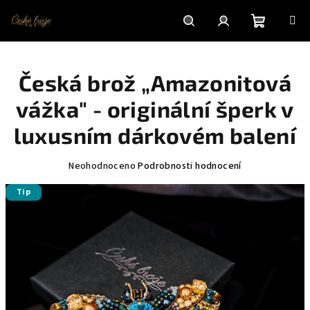
Přejít
na
obsah
Nákupní
Hledat
Přihlášení
Česká brož „Amazonitová
košík
vážka" - originální šperk v
luxusním dárkovém balení
Průměrné
Neohodnoceno
Podrobnosti hodnocení
hodnocení
Tip
produktu
je
0,0
z
5
hvězdiček.