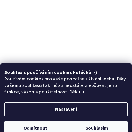
Souhlas s používáním cookies koláčků :-)
Sledovat na Instagramu
Používám cookies pro vaše pohodlné užívání webu. Díky
vašemu souhlasu tak můžu neustále zlepšovat jeho
funkce, výkon a použitelnost. Děkuju.
Facebook
Nastavení
Copyright 2026
České brože
. Všechna práva vyhrazena.
Odmítnout
Souhlasím