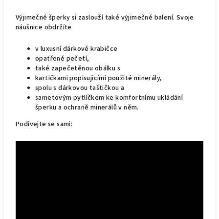
Výjimečné šperky si zaslouží také výjimečné balení. Svoje
náušnice obdržíte
v luxusní dárkové krabičce
opatřené pečetí,
také zapečetěnou obálku s
kartičkami popisujícími použité minerály,
spolu s dárkovou taštičkou a
sametovým pytlíčkem ke komfortnímu ukládání
šperku a ochraně minerálů v něm.
Podívejte se sami: