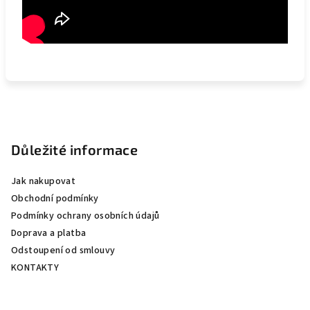
Z
á
p
Důležité informace
a
Jak nakupovat
t
Obchodní podmínky
í
Podmínky ochrany osobních údajů
Doprava a platba
Odstoupení od smlouvy
KONTAKTY