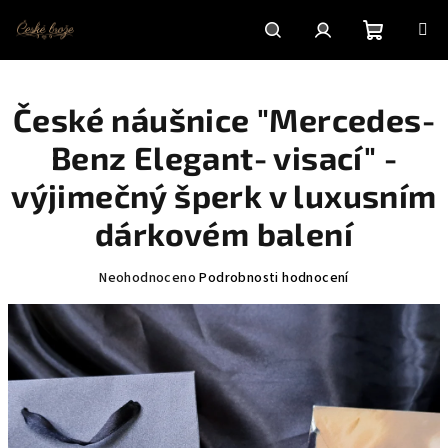
Přejít
na
obsah
Nákupní
Hledat
Přihlášení
České náušnice "Mercedes-
košík
Benz Elegant- visací" -
výjimečný šperk v luxusním
dárkovém balení
Průměrné
Neohodnoceno
Podrobnosti hodnocení
hodnocení
produktu
je
0,0
z
5
hvězdiček.