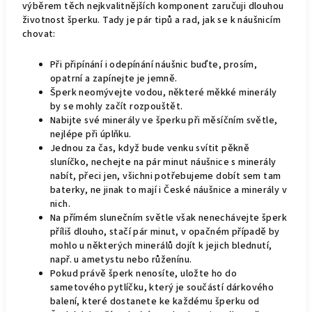
výběrem těch nejkvalitnějších komponent zaručuji dlouhou
životnost šperku. Tady je pár tipů a rad, jak se k náušnicím
chovat:
Při připínání i odepínání náušnic buďte, prosím,
opatrní a zapínejte je jemně.
Šperk neomývejte vodou, některé měkké minerály
by se mohly začít rozpouštět.
Nabijte své minerály ve šperku při měsíčním světle,
nejlépe při úplňku.
Jednou za čas, když bude venku svítit pěkně
sluníčko, nechejte na pár minut náušnice s minerály
nabít, přeci jen, všichni potřebujeme dobít sem tam
baterky, ne jinak to mají i České náušnice a minerály v
nich.
Na přímém slunečním světle však nenechávejte šperk
příliš dlouho, stačí pár minut, v opačném případě by
mohlo u některých minerálů dojít k jejich blednutí,
např. u ametystu nebo růženínu.
Pokud právě šperk nenosíte, uložte ho do
sametového pytlíčku, který je součástí dárkového
balení, které dostanete ke každému šperku od