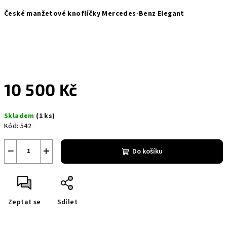
České manžetové knoflíčky Mercedes-Benz Elegant
10 500 Kč
Měrná
Skladem
(1 ks)
cena:
Kód:
542
−
+
Do košíku
Zeptat se
Sdílet