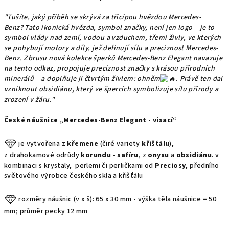
"Tušíte, jaký příběh se skrývá za třicípou hvězdou Mercedes-
Benz? Tato ikonická hvězda, symbol značky, není jen logo – je to
symbol vlády nad zemí, vodou a vzduchem, třemi živly, ve kterých
se pohybují motory a díly, jež definují sílu a preciznost Mercedes-
Benz. Zbrusu nová kolekce šperků Mercedes-Benz Elegant navazuje
na tento odkaz, propojuje preciznost značky s krásou přírodních
minerálů – a doplňuje ji čtvrtým ž
ivlem: ohněm
. Právě ten dal
vzniknout obsidiánu, který ve špercích symbolizuje sílu přírody a
zrození v žáru."
České náušnice „Mercedes-Benz Elegant - visací“
je vytvořena z
křemene
(čiré variety
křišťálu
),
z drahokamové odrůdy
korundu
-
safíru
, z
onyxu
a
obsidiánu
. v
kombinaci s krystaly, perlemi či perličkami od
Preciosy
, předního
světového výrobce českého skla a křišťálu
rozměry náušnic (v x š): 65 x 30 mm - výška těla náušnice = 50
mm; průměr pecky 12 mm