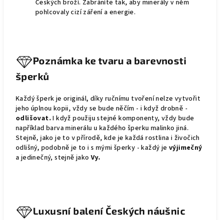
Českých broží. Zabráníte tak, aby minerály v něm
pohlcovaly cizí záření a energie.
Poznámka ke tvaru a barevnosti
šperků
Každý šperk je originál, díky ručnímu tvoření nelze vytvořit
jeho úplnou kopii, vždy se bude něčím - i když drobně -
odlišovat.
I když použiju stejné komponenty, vždy bude
například barva minerálu u každého šperku malinko jiná.
Stejně, jako je to v přírodě, kde je každá rostlina i živočich
odlišný, podobně je to i s mými šperky - každý je
výjimečný
a jedinečný, stejně jako
Vy.
Luxusní balení Českých náušnic